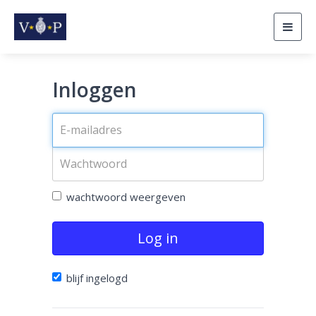
Togg
navig
Inloggen
wachtwoord weergeven
Log in
blijf ingelogd