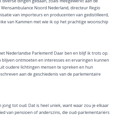
k diverse dingen gedaan, zoals meegewerkt aan de
er Wensambulance Noord Nederland, directeur Regio
isatie van importeurs en producenten van gedistilleerd,
eike van Kammen met wie ik op het prachtige woonschip
et Nederlandse Parlement! Daar ben en blijf ik trots op.
n blijven ontmoeten en interesses en ervaringen kunnen
anuit oudere lichtingen mensen te spreken en hun
schreven aan de geschiedenis van de parlementaire
jong tot oud. Dat is heel uniek, want waar zou je elkaar
ed van pensioen of anderszins, die oud-parlementariërs