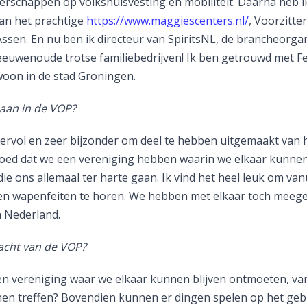
rschappen op volkshuisvesting en mobiliteit. Daarna heb i
van het prachtige
https://www.maggiescenters.nl/
, Voorzitt
ssen. En nu ben ik directeur van SpiritsNL, de brancheorgan
euwenoude trotse familiebedrijven! Ik ben getrouwd met F
oon in de stad Groningen.
 aan in de VOP?
eervol en zeer bijzonder om deel te hebben uitgemaakt van h
goed dat we een vereniging hebben waarin we elkaar kunne
die ons allemaal ter harte gaan. Ik vind het heel leuk om v
en wapenfeiten te horen. We hebben met elkaar toch meege
 Nederland.
racht van de VOP?
n vereniging waar we elkaar kunnen blijven ontmoeten, van 
en treffen? Bovendien kunnen er dingen spelen op het gebi