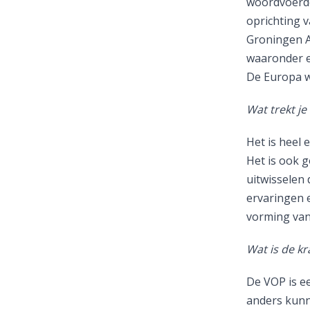
woordvoerde
oprichting 
Groningen A
waaronder e
De Europa w
Wat trekt je
Het is heel 
Het is ook 
uitwisselen 
ervaringen 
vorming van
Wat is de k
De VOP is ee
anders kunn