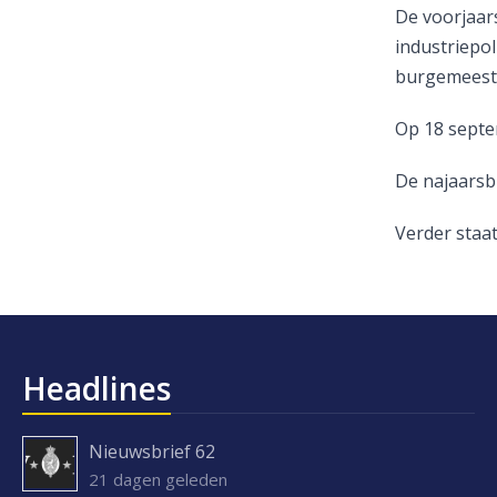
De voorjaars
industriepo
burgemeeste
Op 18 septe
De najaarsbi
Verder staa
Headlines
Nieuwsbrief 62
21 dagen geleden