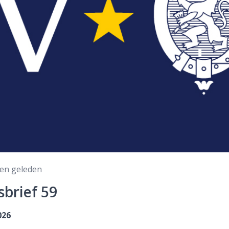
en geleden
brief 59
026