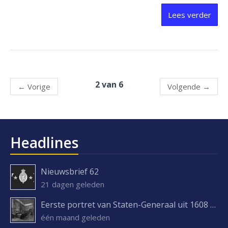
Lees verder
2 van 6
←
Vorige
Volgende
→
Headlines
Nieuwsbrief 62
21 dagen geleden
Eerste portret van Staten-Generaal uit 1608 ontdekt
één maand geleden