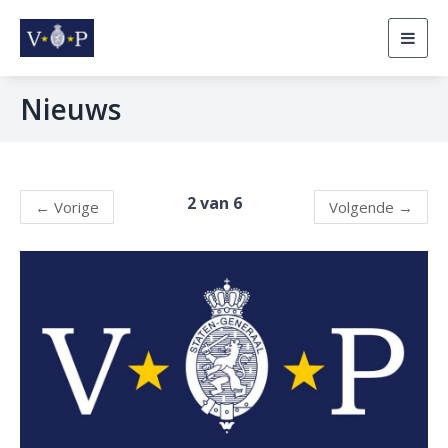
Togg
navig
Nieuws
2 van 6
←
Vorige
Volgende
→