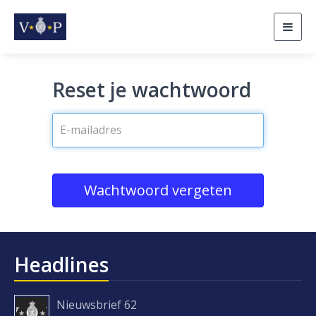
Togg
navig
Reset je wachtwoord
Wachtwoord vergeten
Headlines
Nieuwsbrief 62