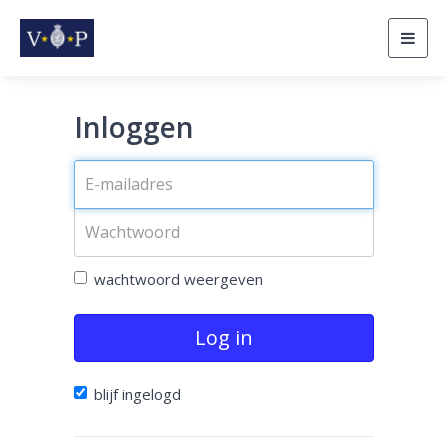
Togg
navig
Inloggen
wachtwoord weergeven
Log in
blijf ingelogd