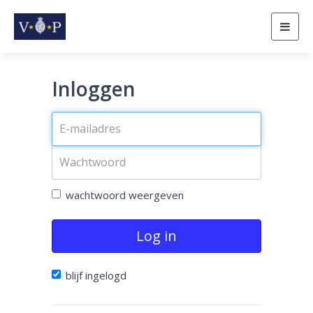
Togg
navig
Inloggen
wachtwoord weergeven
Log in
blijf ingelogd