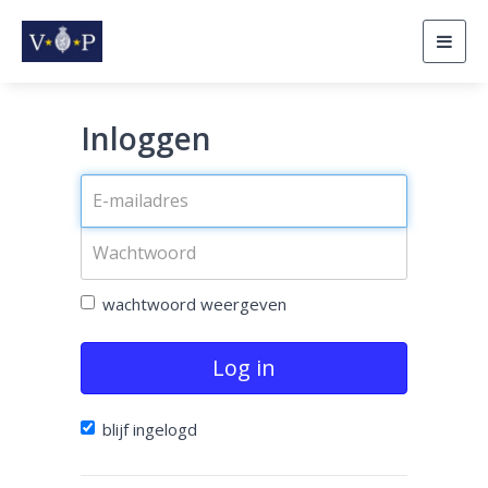
Togg
navig
Inloggen
wachtwoord weergeven
Log in
blijf ingelogd