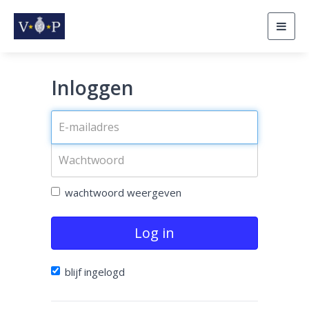
Togg
navig
Inloggen
wachtwoord weergeven
Log in
blijf ingelogd